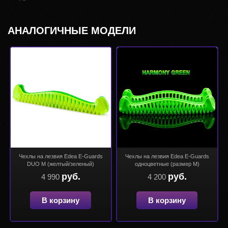
АНАЛОГИЧНЫЕ МОДЕЛИ
Чехлы на лезвия Edea E-Guards
Чехлы на лезвия Edea E-Guards
DUO M (желтый/зеленый)
одноцветные (размер М)
руб.
руб.
4 990
4 200
В корзину
В корзину