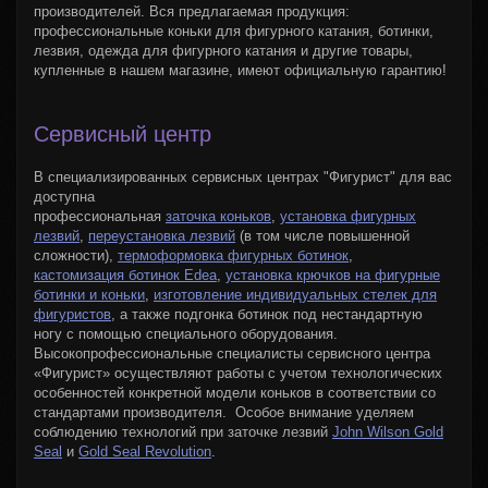
производителей. Вся предлагаемая продукция:
профессиональные коньки для фигурного катания, ботинки,
лезвия, одежда для фигурного катания и другие товары,
купленные в нашем магазине, имеют официальную гарантию!
Сервисный центр
В специализированных сервисных центрах "Фигурист" для вас
доступна
профессиональная
заточка коньков
,
установка
фигурных
лезвий
,
переустановка лезвий
(в том числе повышенной
сложности),
термоформовка фигурных ботин
ок
,
к
астомизация
ботинок Edea
,
установка крючков на фигурные
ботинки и коньки
,
изготовление индивидуальных стелек для
фигуристов
, а также подгонка ботинок под нестандартную
ногу с помощью специального оборудования.
Высокопрофессиональные специалисты сервисного центра
«Фигурист» осуществляют работы с учетом технологических
особенностей конкретной модели коньков в соответствии со
стандартами производителя. Особое внимание уделяем
соблюдению технологий при заточке лезвий
John Wi
lson
Gold
Seal
и
Gold Seal Revolution
.