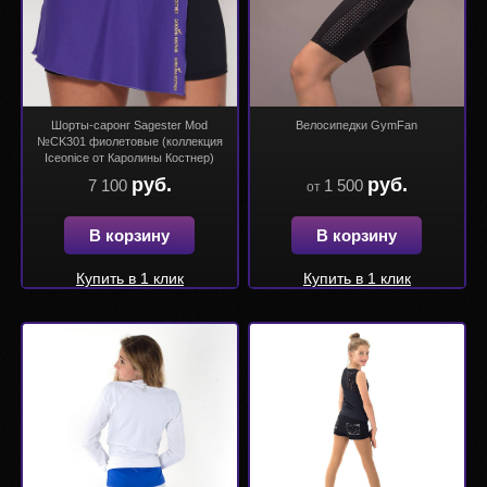
Шорты-саронг Sagester Mod
Велосипедки GymFan
№CK301 фиолетовые (коллекция
Iceonice от Каролины Костнер)
руб.
руб.
7 100
1 500
от
В корзину
В корзину
Купить в 1 клик
Купить в 1 клик