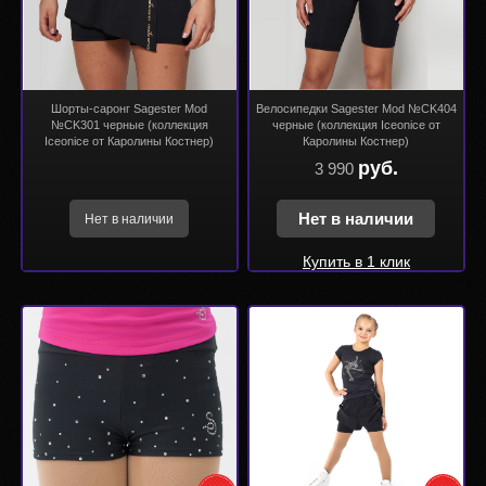
Шорты-саронг Sagester Mod
Велосипедки Sagester Mod №CK404
№CK301 черные (коллекция
черные (коллекция Iceonice от
Iceonice от Каролины Костнер)
Каролины Костнер)
руб.
3 990
Нет в наличии
Нет в наличии
Купить в 1 клик