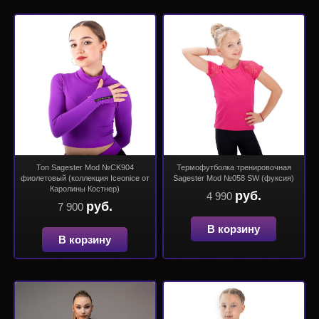
Топ Sagester Mod №CK904
Термофутболка тренировочная
фиолетовый (коллекция Iceonice от
Sagester Mod №058 SW (фуксия)
Каролины Костнер)
руб.
4 990
руб.
7 900
В корзину
В корзину