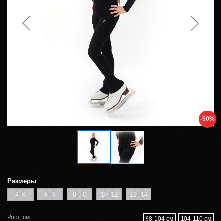
-50%
Размеры
4-6
6-8
8-10
10-12
12-14
Рост, см
98-104 см
104-110 см