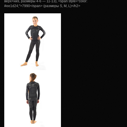
верх+низ, размеры 4-6 — 11-13), <span style="color:
#ee1d24;">7990</span> (размеры S, M, L)</h2>