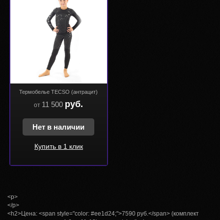
Термобелье TECSO (антрацит)
руб.
11 500
от
Нет в наличии
Купить в 1 клик
<p>
</p>
<h2>Цена: <span style="color: #ee1d24;">7590 руб.</span> (комплект