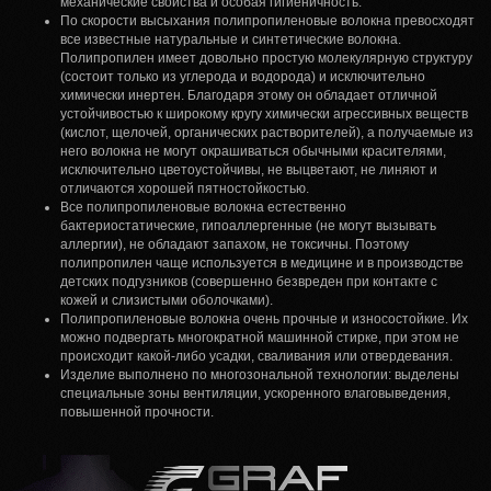
механические свойства и особая гигиеничность.
По скорости высыхания полипропиленовые волокна превосходят
все известные натуральные и синтетические волокна.
Полипропилен имеет довольно простую молекулярную структуру
(состоит только из углерода и водорода) и исключительно
химически инертен. Благодаря этому он обладает отличной
устойчивостью к широкому кругу химически агрессивных веществ
(кислот, щелочей, органических растворителей), а получаемые из
него волокна не могут окрашиваться обычными красителями,
исключительно цветоустойчивы, не выцветают, не линяют и
отличаются хорошей пятностойкостью.
Все полипропиленовые волокна естественно
бактериостатические, гипоаллергенные (не могут вызывать
аллергии), не обладают запахом, не токсичны. Поэтому
полипропилен чаще используется в медицине и в производстве
детских подгузников (совершенно безвреден при контакте с
кожей и слизистыми оболочками).
Полипропиленовые волокна очень прочные и износостойкие. Их
можно подвергать многократной машинной стирке, при этом не
происходит какой-либо усадки, сваливания или отвердевания.
Изделие выполнено по многозональной технологии: выделены
специальные зоны вентиляции, ускоренного влаговыведения,
повышенной прочности.