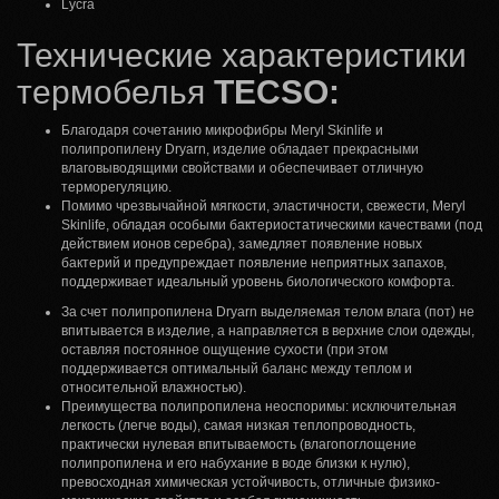
Lycra
Технические характеристики
термобелья
TECSO:
Благодаря сочетанию микрофибры Meryl Skinlife и
полипропилену Dryarn, изделие обладает прекрасными
влаговыводящими свойствами и обеспечивает отличную
терморегуляцию.
Помимо чрезвычайной мягкости, эластичности, свежести, Meryl
Skinlife, обладая особыми бактериостатическими качествами (под
действием ионов серебра), замедляет появление новых
бактерий и предупреждает появление неприятных запахов,
поддерживает идеальный уровень биологического комфорта.
За счет полипропилена Dryarn выделяемая телом влага (пот) не
впитывается в изделие, а направляется в верхние слои одежды,
оставляя постоянное ощущение сухости (при этом
поддерживается оптимальный баланс между теплом и
относительной влажностью).
Преимущества полипропилена неоспоримы: исключительная
легкость (легче воды), самая низкая теплопроводность,
практически нулевая впитываемость (влагопоглощение
полипропилена и его набухание в воде близки к нулю),
превосходная химическая устойчивость, отличные физико-