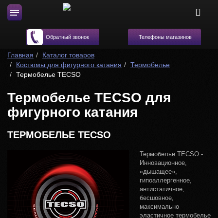
Телефоны магазинов
Обратный звонок
Главная
Каталог товаров
Костюмы для фигурного катания
Термобелье
Термобелье TECSO
Термобелье TECSO для
фигурного катания
ТЕРМОБЕЛЬЕ TECSO
Термобелье TECSO -
Инновационное,
«дышащее»,
гипоаллергенное,
антистатичное,
бесшовное,
максимально
эластичное термобелье