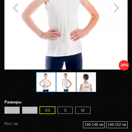
-30%
Размеры
II
III
XS
S
M
Рост, см
140-146 см
146-152 см