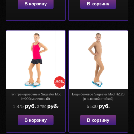
В корзину
В корзину
-50%
Топ тренировочный Sagester Mod
Боди бежевое Sagester Mod №120
№009(малиновый)
(с высокой стойкой)
руб.
руб.
руб.
1 875
5 500
3 750
В корзину
В корзину