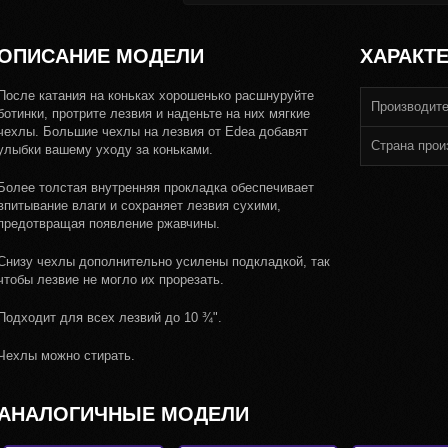
ОПИСАНИЕ МОДЕЛИ
ХАРАКТ
После катания на коньках хорошенько расшнуруйте
Производит
ботинки, протрите лезвия и наденьте на них мягкие
чехлы. Большие чехлы на лезвия от Edea добавят
Страна прои
улыбки вашему уходу за коньками.
Более толстая внутренняя прокладка обеспечивает
впитывание влаги и сохраняет лезвия сухими,
предотвращая появление ржавчины.
Снизу чехлы дополнительно усилены подкладкой, так
чтобы лезвие не могло их прорезать.
Подходит для всех лезвий до 10 ¾".
Чехлы можно стирать.
АНАЛОГИЧНЫЕ МОДЕЛИ