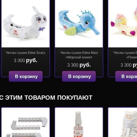
Чехлы-сушки Edea Scary
Чехлы-сушки Edea Maxi
Чехлы-сушки E
«Морской конек»
«Пони
руб.
3 300
руб.
р
3 300
3 300
В корзину
В корзину
В корз
С ЭТИМ ТОВАРОМ ПОКУПАЮТ