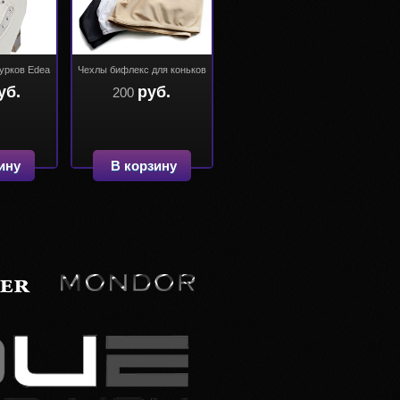
урков Edea
Чехлы бифлекс для коньков
уб.
руб.
200
ину
В корзину