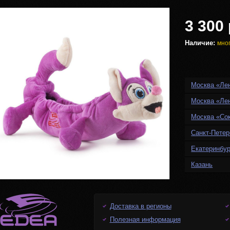
3 300 
Наличие:
мно
Москва «Ле
Москва «Ле
Москва «Со
Санкт-Петер
Екатеринбур
Казань
Доставка в регионы
Полезная информация