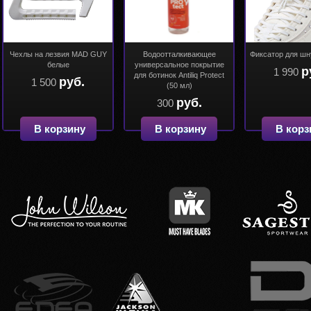
Чехлы на лезвия MAD GUY
Водоотталкивающее
Фиксатор для шн
белые
универсальное покрытие
р
1 990
для ботинок Antiliq Protect
руб.
1 500
(50 мл)
руб.
300
В корзину
В корзину
В корз