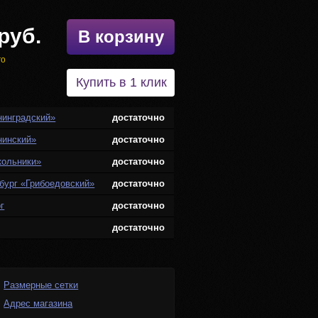
руб.
В корзину
го
Купить в 1 клик
нинградский»
достаточно
нинский»
достаточно
кольники»
достаточно
бург «Грибоедовский»
достаточно
г
достаточно
достаточно
Размерные сетки
Адрес магазина