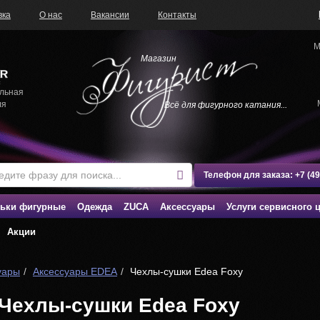
вка
О нас
Вакансии
Контакты
М
Магазин
льная
ля
Всё для фигурного катания...
Телефон для заказа:
+7 (4
ьки фигурные
Одежда
ZUCA
Аксессуары
Услуги сервисного 
Акции
уары
Аксессуары EDEA
Чехлы-сушки Edea Foxy
Чехлы-сушки Edea Foxy