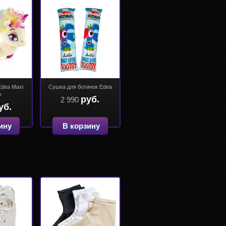
dea Maxi
Сушка для ботинок Edea
»
руб.
2 990
уб.
ину
В корзину