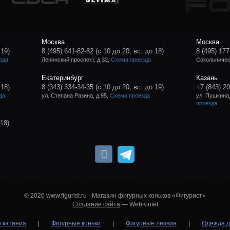
Москва
Москва
 19)
8 (495) 641-82-82
(с 10 до 20, вс: до 18)
8 (495) 177
зда
Ленинский проспект, д.32,
Схема проезда
Сокольническ
Екатеринбург
Казань
 18)
8 (343) 334-34-35
(с 10 до 20, вс: до 19)
+7 (843) 2
да
ул. Степана Разина, д.95,
Схема проезда
ул. Пушкина,
проезда
 18)
© 2026 www.figurist.ru - Магазин фигурных коньков «Фигурист»
Создание сайта
— WebKimet
о катания
|
Фигурные коньки
|
Фигурные лезвия
|
Одежда д