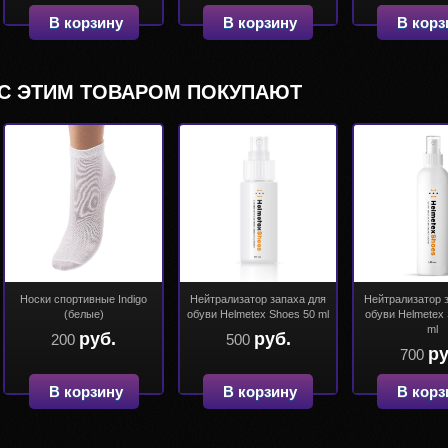
В корзину
В корзину
В корз
С ЭТИМ ТОВАРОМ ПОКУПАЮТ
Носки спортивные Indigo
Нейтрализатор запаха для
Нейтрализатор 
(белые)
обуви Helmetex Shoes 50 ml
обуви Helmetex
ml
руб.
руб.
200
500
ру
700
В корзину
В корзину
В корз