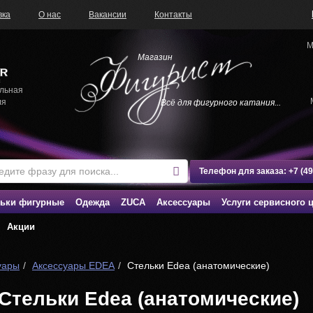
вка
О нас
Вакансии
Контакты
М
Магазин
льная
ля
Всё для фигурного катания...
Телефон для заказа:
+7 (4
ьки фигурные
Одежда
ZUCA
Аксессуары
Услуги сервисного 
Акции
уары
Аксессуары EDEA
Стельки Edea (анатомические)
Стельки Edea (анатомические)