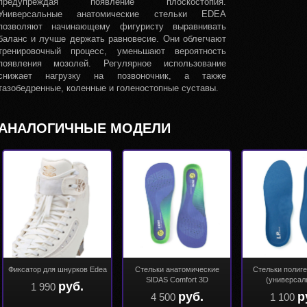
предупреждая появление плоскостопия.
Универсальные анатомические стельки EDEA
позволяют начинающему фигуристу выравнивать
баланс и лучше держать равновесие. Они облегчают
тренировочный процесс, уменьшают вероятность
появления мозолей. Регулярное использование
снижает нагрузку на позвоночник, а также
тазобедренные, коленные и голеностопные суставы.
АНАЛОГИЧНЫЕ МОДЕЛИ
Фиксатор для шнурков Edea
Стельки анатомические
Стельки полиг
SIDAS Comfort 3D
(универсал
руб.
1 990
руб.
р
4 500
1 100