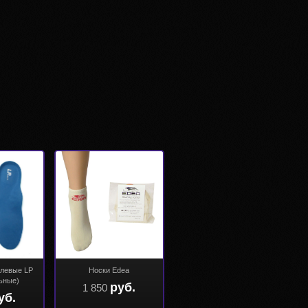
елевые LP
Носки Edea
ьные)
руб.
1 850
уб.