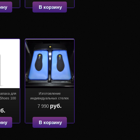
ину
В корзину
запаха для
Изготовление
 Shoes 100
индивидуальных стелек
руб.
7 990
б.
ину
В корзину