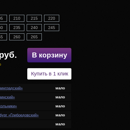
05
210
215
220
30
235
240
245
55
260
265
руб.
В корзину
о
Купить в 1 клик
нинградский»
мало
нинский»
мало
кольники»
мало
бург «Грибоедовский»
мало
мало