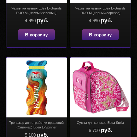
Чехлы на лезвия Edea E-Guards
Чехлы на лезвия Edea E-Guards
DUO M (желтый/зеленый)
DUO M (черный/серебро)
руб.
руб.
4 990
4 990
В корзину
В корзину
Тренажер для отработки вращений
Сумка для коньков Edea Stella
(Спиннер) Edea E-Spinner
руб.
6 700
руб.
5 100