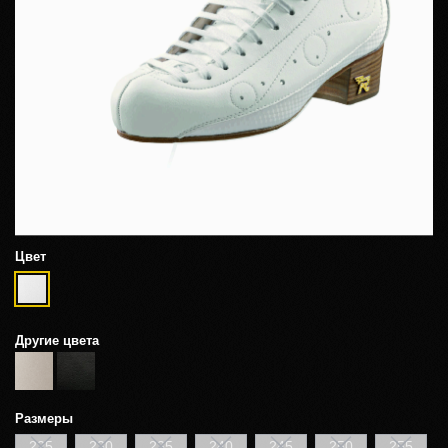
Цвет
Другие цвета
Размеры
225
230
235
240
245
250
255