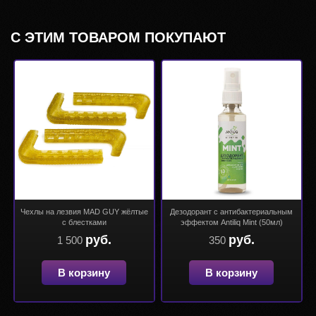
С ЭТИМ ТОВАРОМ ПОКУПАЮТ
Чехлы на лезвия MAD GUY жёлтые
Дезодорант с антибактериальным
с блестками
эффектом Antiliq Mint (50мл)
руб.
руб.
1 500
350
В корзину
В корзину