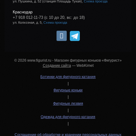
ул. Пушкина, д. 52 (станция Площадь Тукая),
Схема проезда
Краснодар
+7 918 012-11-73
(с 10 до 20, вс: до 18)
ул. Колхозная, д. 5,
Схема проезда
© 2026 www.figurist.ru - Магазин фигурных коньков «Фигурист»
Создание сайта
— WebKimet
Ботинки для фигурного катания
|
Фигурные коньки
|
Фигурные лезвия
|
Одежда для фигурного катания
|
Соглашение об обработке и хранении персональных данных