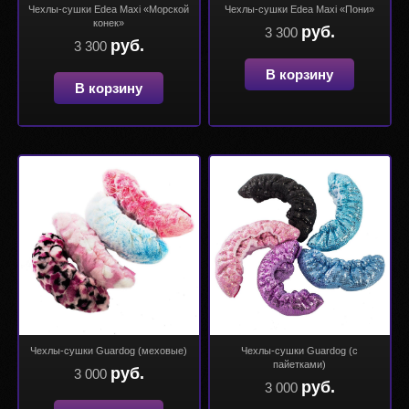
Чехлы-сушки Edea Maxi «Морской
Чехлы-сушки Edea Maxi «Пони»
конек»
руб.
3 300
руб.
3 300
В корзину
В корзину
Чехлы-сушки Guardog (меховые)
Чехлы-сушки Guardog (с
пайетками)
руб.
3 000
руб.
3 000