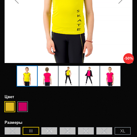
-50%
Цвет
Размеры
II
III
XS
S
M
L
XL