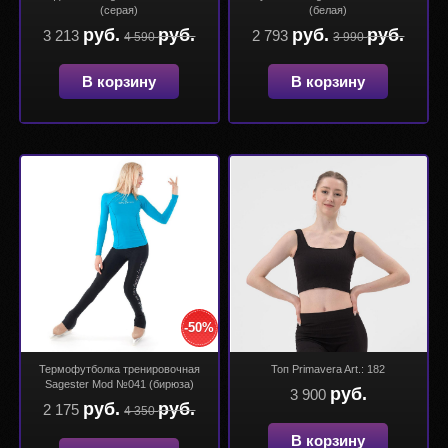
(серая)
(белая)
руб.
руб.
руб.
руб.
3 213
2 793
4 590
3 990
В корзину
В корзину
-50%
Термофутболка тренировочная
Топ Primavera Art.: 182
Sagester Mod №041 (бирюза)
руб.
3 900
руб.
руб.
2 175
4 350
В корзину