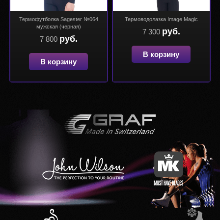
Термофутболка Sagester №064
Термоводолазка Image Magic
мужская (черная)
руб.
7 300
руб.
7 800
В корзину
В корзину