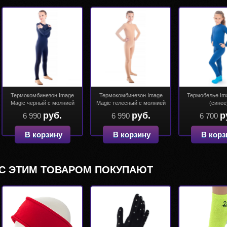
Термокомбинезон Image
Термокомбинезон Image
Термобелье Im
Magic черный с молнией
Magic телесный с молнией
(синее
руб.
руб.
р
6 990
6 990
6 700
В корзину
В корзину
В корз
С ЭТИМ ТОВАРОМ ПОКУПАЮТ