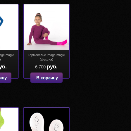
age magic
Термобелье Image magic
)
(фуксия)
уб.
руб.
6 700
ину
В корзину