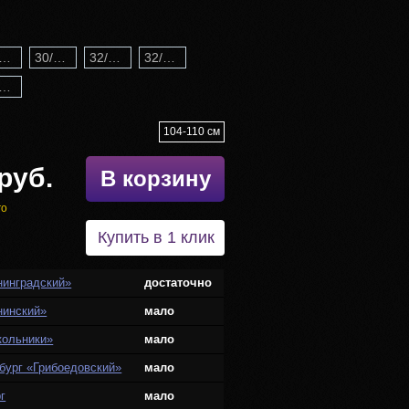
30/116
30/122
32/128
32/134
36/146
104-110 см
руб.
В корзину
го
Купить в 1 клик
нинградский»
достаточно
нинский»
мало
кольники»
мало
бург «Грибоедовский»
мало
г
мало