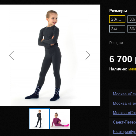
Размеры
28/110
34/140
Рост, см
6 700 
Наличие:
мно
Москва «Ле
Москва «Ле
Москва «Со
Санкт-Петер
Екатеринбур