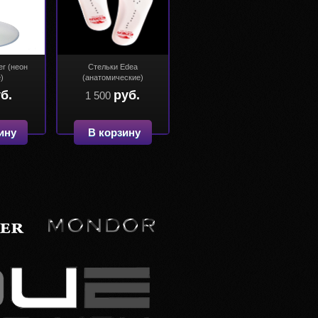
er (неон
Стельки Edea
)
(анатомические)
б.
руб.
1 500
ину
В корзину