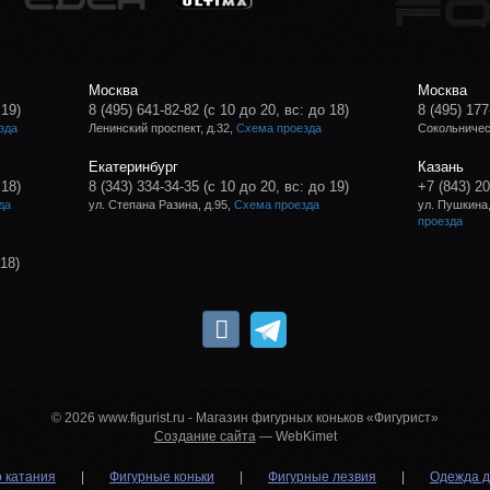
Москва
Москва
 19)
8 (495) 641-82-82
(с 10 до 20, вс: до 18)
8 (495) 177
зда
Ленинский проспект, д.32,
Схема проезда
Сокольническ
Екатеринбург
Казань
 18)
8 (343) 334-34-35
(с 10 до 20, вс: до 19)
+7 (843) 2
да
ул. Степана Разина, д.95,
Схема проезда
ул. Пушкина,
проезда
 18)
© 2026 www.figurist.ru - Магазин фигурных коньков «Фигурист»
Создание сайта
— WebKimet
о катания
|
Фигурные коньки
|
Фигурные лезвия
|
Одежда д