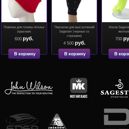
Повязка для головы Ателье
Перчатки для выступлений
Носки Sagest
(красная)
Sagester (черные со
желтые
стразами)
руб.
ру
600
700
руб.
4 500
В корзину
В корзину
В корз