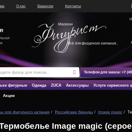
вка
О нас
Вакансии
Контакты
М
Магазин
льная
ля
Всё для фигурного катания...
Телефон для заказа:
+7 (4
ьки фигурные
Одежда
ZUCA
Аксессуары
Услуги сервисного 
Акции
ы для фигурного катания
Российские бренды
Image magic
Те
Термобелье Image magic (серое