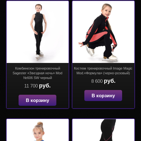
Комбинезон тренировочный
Костюм тренировочный Image Magic
Sagester «Звездная ночь» Mod
Mod.«Формула» (черно-розовый)
№606 SW черный
руб.
8 600
руб.
11 700
В корзину
В корзину