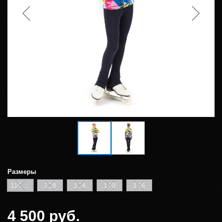
Размеры
116/122
128
134
140
146
4 500 руб.