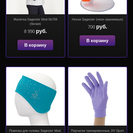
Жилетка Sagester Mod №709
Носки Sagester (неон оранжевые)
(белая)
руб.
700
руб.
8 990
В корзину
В корзину
Повязка для головы Sagester Mod.
Перчатки тренировочные JIV Sport