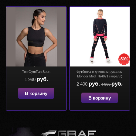
-50%
Топ GymFan Sport
Футболка с длинным рукавом
Mondor Mod. №4871 (коралл)
руб.
1 990
руб.
руб.
2 400
4 800
В корзину
В корзину