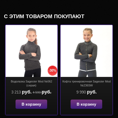
С ЭТИМ ТОВАРОМ ПОКУПАЮТ
-30%
Водолазка Sagester Mod №062
Кофта тренировочная Sagester Mod
(серая)
№236SW
руб.
руб.
руб.
3 213
9 990
4 590
В корзину
В корзину