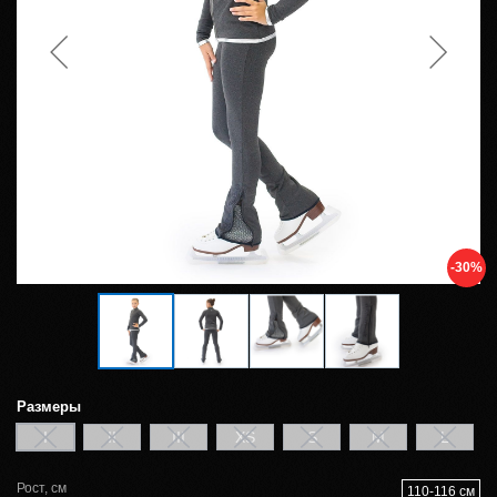
-30%
Размеры
I
II
III
XS
S
M
L
Рост, см
110-116 см