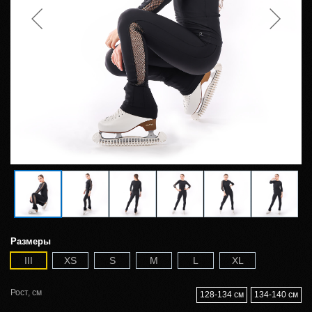
Размеры
III
XS
S
M
L
XL
Рост, см
128-134 см
134-140 см