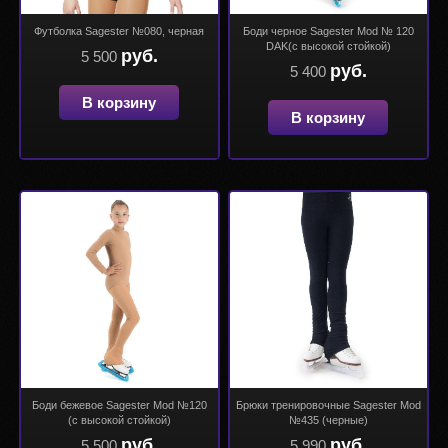
Футболка Sagester №080, черная
Боди черное Sagester Mod № 120
DAK(с высокой стойкой)
руб.
5 500
руб.
5 400
В корзину
В корзину
Боди бежевое Sagester Mod №120
Брюки тренировочные Sagester Mod
(с высокой стойкой)
№435 (черные)
руб.
руб.
5 500
5 990