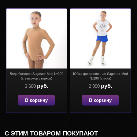
Боди бежевое Sagester Mod №120
Юбка тренировочная Sagester Mod
(с высокой стойкой)
№296 (синяя)
руб.
руб.
3 600
2 990
В корзину
В корзину
С ЭТИМ ТОВАРОМ ПОКУПАЮТ