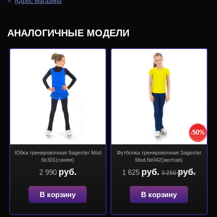
Адрес магазина
АНАЛОГИЧНЫЕ МОДЕЛИ
-50%
Юбка тренировочная Sagester Mod
Футболка тренировочная Sagester
№301(синяя)
Mod.№042(желтая)
руб.
руб.
руб.
2 990
1 625
3 250
В корзину
В корзину