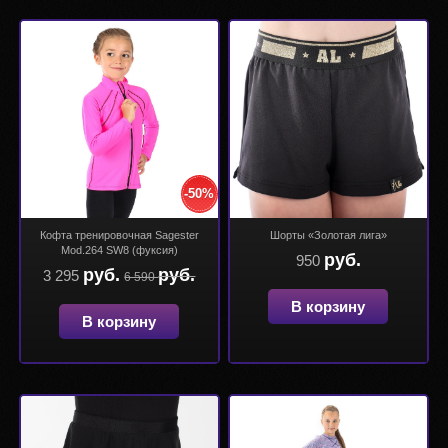
-50%
Кофта тренировочная Sagester
Шорты «Золотая лига»
Mod.264 SW8 (фуксия)
руб.
950
руб.
руб.
3 295
6 590
В корзину
В корзину