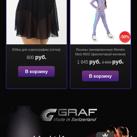
-50%
Юбка для хореографии (сетка)
Лосины тренировочные Mondor
Mod.4502 (фиолетовый меланж)
руб.
800
руб.
руб.
1 845
3 690
В корзину
В корзину