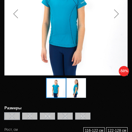
-50%
Размеры
II
III
XS
S
M
Рост, см
116-122 см
122-128 см