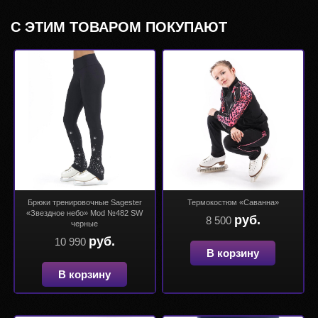
С ЭТИМ ТОВАРОМ ПОКУПАЮТ
Брюки тренировочные Sagester
Термокостюм «Саванна»
«Звездное небо» Mod №482 SW
руб.
8 500
черные
руб.
10 990
В корзину
В корзину