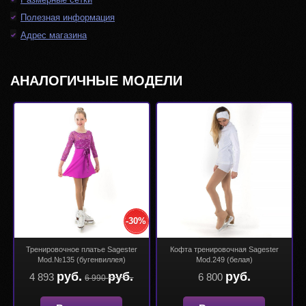
Полезная информация
Адрес магазина
АНАЛОГИЧНЫЕ МОДЕЛИ
-30%
Тренировочное платье Sagester
Кофта тренировочная Sagester
Mod.№135 (бугенвиллея)
Mod.249 (белая)
руб.
руб.
руб.
4 893
6 800
6 990