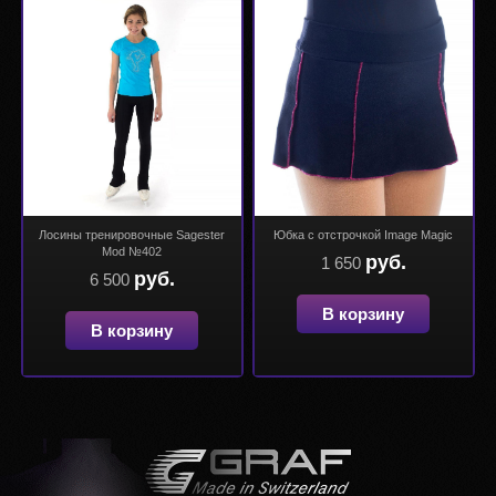
Лосины тренировочные Sagester
Юбка с отстрочкой Image Magic
Mod №402
руб.
1 650
руб.
6 500
В корзину
В корзину