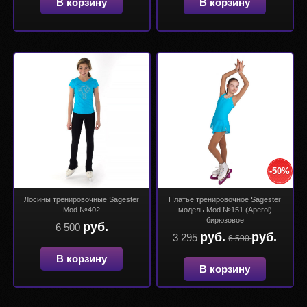
В корзину
В корзину
-50%
Лосины тренировочные Sagester
Платье тренировочное Sagester
Mod №402
модель Mod №151 (Aperol)
бирюзовое
руб.
6 500
руб.
руб.
3 295
6 590
В корзину
В корзину