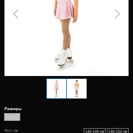
Размеры
XS
Рост, см
140-146 см
146-152 см