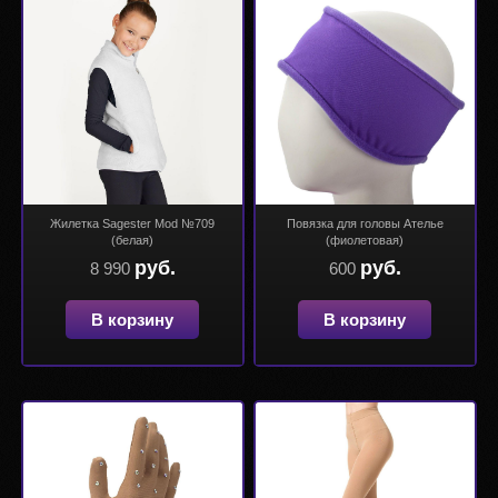
Жилетка Sagester Mod №709
Повязка для головы Ателье
(белая)
(фиолетовая)
руб.
руб.
8 990
600
В корзину
В корзину