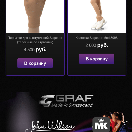
Перчатки для выступлений Sagester
Колготки Sagester Mod.3098
(телесные со стразами)
руб.
2 600
руб.
4 500
В корзину
В корзину