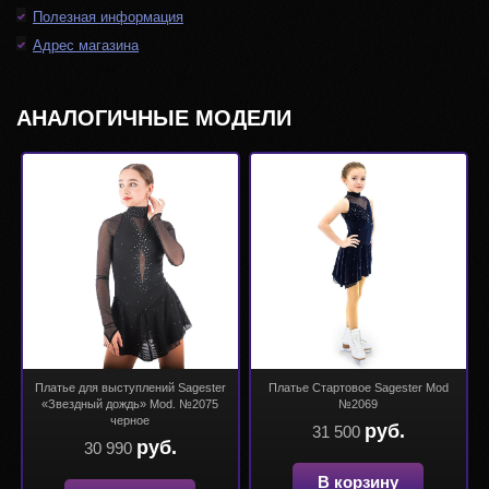
Полезная информация
Адрес магазина
АНАЛОГИЧНЫЕ МОДЕЛИ
Платье для выступлений Sagester
Платье Стартовое Sagester Mod
«Звездный дождь» Mod. №2075
№2069
черное
руб.
31 500
руб.
30 990
В корзину