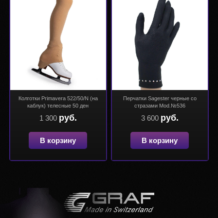
Колготки Primavera 522/50/N (на
Перчатки Sagester черные со
каблук) телесные 50 ден
стразами Mod.№536
руб.
руб.
1 300
3 600
В корзину
В корзину