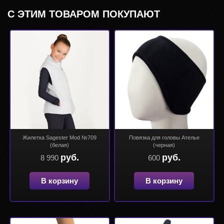
С ЭТИМ ТОВАРОМ ПОКУПАЮТ
Жилетка Sagester Mod №709
Повязка для головы Ателье
(белая)
(черная)
руб.
руб.
8 990
600
В корзину
В корзину