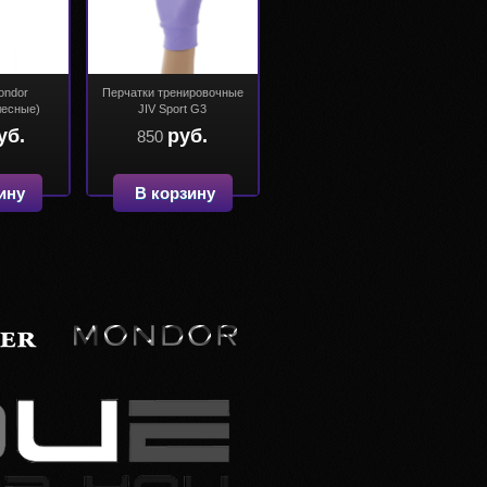
ondor
Перчатки тренировочные
лесные)
JIV Sport G3
уб.
руб.
850
ину
В корзину