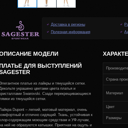
Доставка в регионы
Р
Полезная информация
А
ОПИСАНИЕ МОДЕЛИ
ХАРАКТ
ПЛАТЬЕ ДЛЯ ВЫСТУПЛЕНИЙ
Производит
SAGESTER
Страна прои
Элегантное платье из лайкры и тянущейся сетки.
Декольте украшено цветами цвета платья и
Материал
кристаллами Swarovski. Сзади перекрещивающиеся
лямки из тянущейся сетки.
Цвет
Лайкра Dupont – легкий, матовый материал, очень
комфортный и отлично сидящий. Ткань, устойчивая к
Размеры
хлор-содержащим моющим средствам и УФ-лучам,
на ней не образуются катышки. Приятная на ощупь и