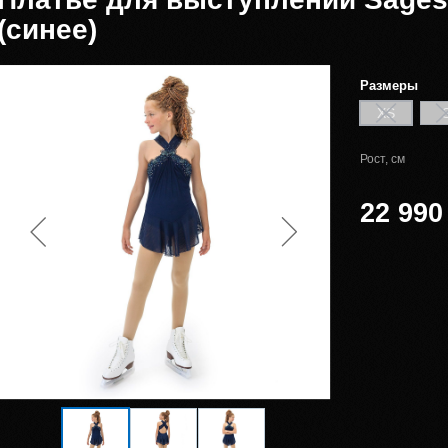
(синее)
Размеры
XS
Рост, см
22 990