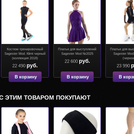
Костюм тренировочный
Платье для выступлений
Платье для вы
Sagester Mod. Кlimt черный
Sagester Mod №2025
Sagester Mo
(коллекция 2018)
(черно
руб.
22 600
руб.
р
22 490
23 990
В корзину
В корзину
В корз
С ЭТИМ ТОВАРОМ ПОКУПАЮТ