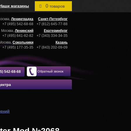
0
Наши магазины
товаров
осква,
Ленинградка
Санкт-Петербург
+7 (495) 542-68-68
+7 (812) 645-77-88
Москва,
Ленинский
Екатеринбург
+7 (495) 641-82-82
+7 (343) 334-34-35
Москва,
Сокольники
Казань
+7 (495) 177-35-35
+7 (843) 202-09-09
95) 542-68-68
Обратный звонок
центра
лений
ter Mod №2068