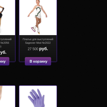
ступлений
Платье для выступлений
d №2056
Sagester Mod №2022
е)
руб.
27 500
уб.
ину
В корзину