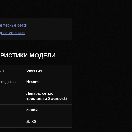
азмерные сетки
дрес магазина
ЕРИСТИКИ МОДЕЛИ
ель
Sagester
зводства
Италия
Лайкра, сетка,
кристаллы Swarovski
синий
S, XS