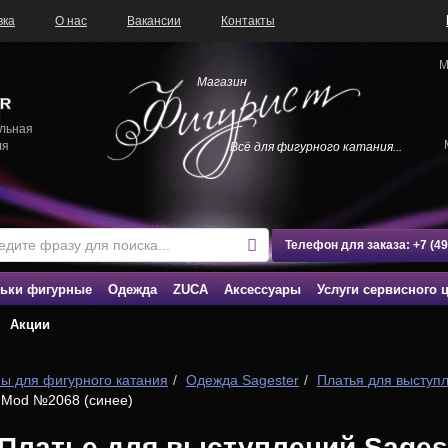
вка
О нас
Вакансии
Контакты
М
Магазин
льная
ля
Всё для фигурного катания...
Телефон для заказа:
+7 (4
ьки фигурные
Одежда
ZUCA
Аксессуары
Услуги сервисного 
Акции
ы для фигурного катания
Одежда Sagester
Платья для выступ
r Mod №2068 (синее)
Платье для выступлений Sages