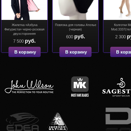
Жилетка «Азбука
Повязка для головы Ателье
Колготки M
Фигуриста» черно-розовая
(черная)
Mod.3337(те
двухсторонняя
руб.
р
600
2 300
руб.
7 500
В корзину
В корзину
В корз