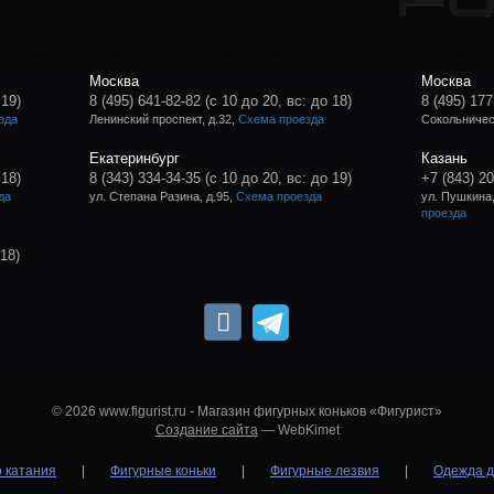
Москва
Москва
 19)
8 (495) 641-82-82
(с 10 до 20, вс: до 18)
8 (495) 177
зда
Ленинский проспект, д.32,
Схема проезда
Сокольническ
Екатеринбург
Казань
 18)
8 (343) 334-34-35
(с 10 до 20, вс: до 19)
+7 (843) 2
да
ул. Степана Разина, д.95,
Схема проезда
ул. Пушкина,
проезда
 18)
© 2026 www.figurist.ru - Магазин фигурных коньков «Фигурист»
Создание сайта
— WebKimet
о катания
|
Фигурные коньки
|
Фигурные лезвия
|
Одежда д