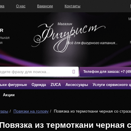
вка
О нас
Вакансии
Контакты
М
Магазин
льная
ля
Всё для фигурного катания...
Телефон для заказа:
+7 (4
ьки фигурные
Одежда
ZUCA
Аксессуары
Услуги сервисного 
Акции
уары
Повязки на голову
Повязка из термоткани черная со стра
Повязка из термоткани черная 