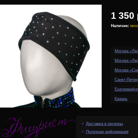
1 350 
Наличие:
мно
Москва «Ле
Москва «Ле
Москва «Со
Санкт-Петер
Екатеринбур
Казань
Доставка в регионы
Полезная информация