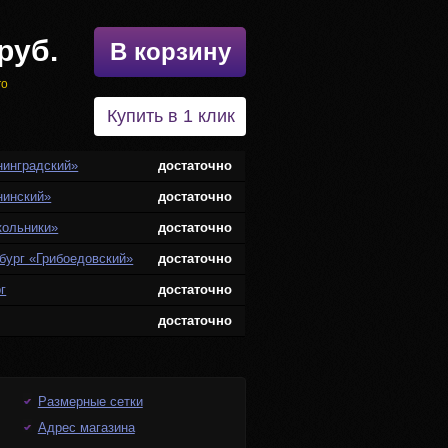
руб.
В корзину
го
Купить в 1 клик
нинградский»
достаточно
нинский»
достаточно
кольники»
достаточно
бург «Грибоедовский»
достаточно
г
достаточно
достаточно
Размерные сетки
Адрес магазина