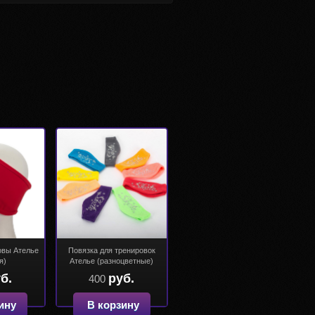
овы Ателье
Повязка для тренировок
я)
Ателье (разноцветные)
б.
руб.
400
ину
В корзину