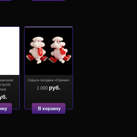
ровочное
Серьги-гвоздики «Свинки»
d №191
руб.
1 000
лея)
уб.
ину
В корзину