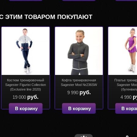
С ЭТИМ ТОВАРОМ ПОКУПАЮТ
Костюм тренировочный
Кофта тренировочная
Платье трени
Sagester Figurist Collection
Sagester Mod №236SW
Sagester Mo
(Exclusive line 2020)
(бугенвил
руб.
9 990
руб.
р
19 000
4 990
В корзину
В корзину
В корз