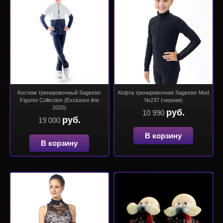
Костюм тренировочный Sagester
Кофта тренировочная Sagester Mod
Figurist Collection (Exclusive line
№237 (черная)
2020)
руб.
10 990
руб.
19 000
В корзину
В корзину