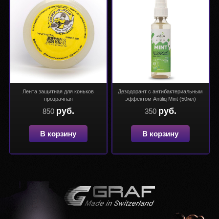
Лента защитная для коньков
Дезодорант с антибактериальным
прозрачная
эффектом Antiliq Mint (50мл)
руб.
руб.
850
350
В корзину
В корзину