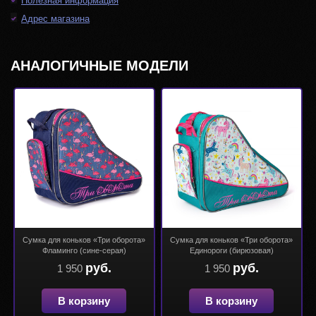
Полезная информация
Адрес магазина
АНАЛОГИЧНЫЕ МОДЕЛИ
Cумка для коньков «Три оборота»
Cумка для коньков «Три оборота»
Фламинго (сине-серая)
Единороги (бирюзовая)
руб.
руб.
1 950
1 950
В корзину
В корзину