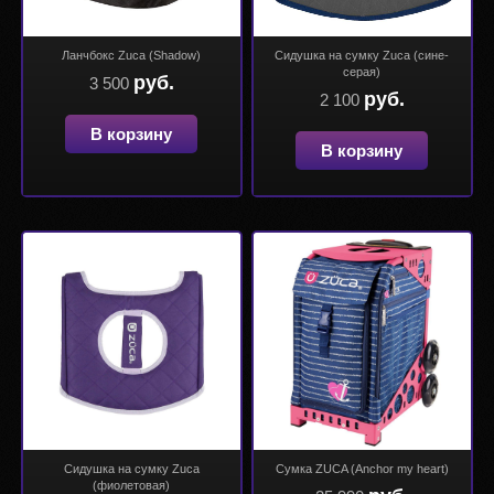
Ланчбокс Zuca (Shadow)
Сидушка на сумку Zuca (сине-
серая)
руб.
3 500
руб.
2 100
В корзину
В корзину
Сидушка на сумку Zuca
Сумка ZUCA (Anchor my heart)
(фиолетовая)