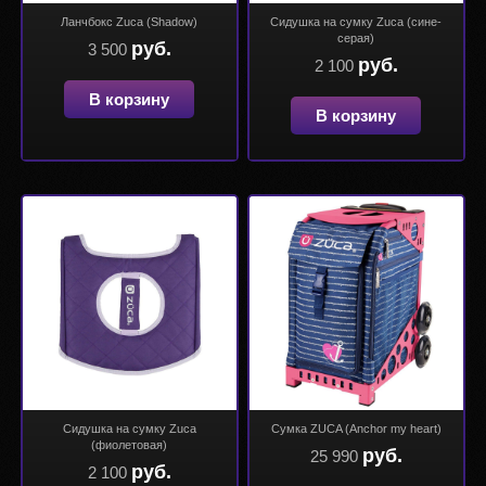
Ланчбокс Zuca (Shadow)
Сидушка на сумку Zuca (сине-
серая)
руб.
3 500
руб.
2 100
В корзину
В корзину
Сидушка на сумку Zuca
Сумка ZUCA (Anchor my heart)
(фиолетовая)
руб.
25 990
руб.
2 100