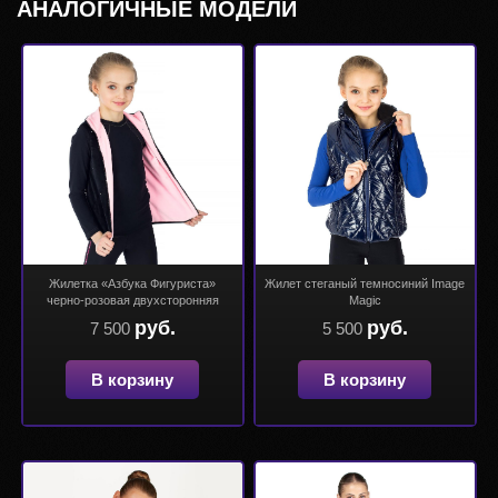
АНАЛОГИЧНЫЕ МОДЕЛИ
Жилетка «Азбука Фигуриста»
Жилет стеганый темносиний Image
черно-розовая двухсторонняя
Magic
руб.
руб.
7 500
5 500
В корзину
В корзину