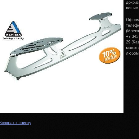
докриз
вашим 
Оформи
телефо
(Москв
+7 343
29 (Каз
можете
любому
Возврат к списку