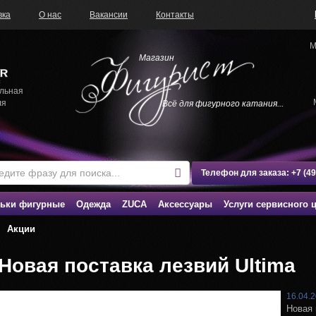
вка
О нас
Вакансии
Контакты
М
Магазин
льная
ля
Всё для фигурного катания...
Телефон для заказа:
+7 (4
ьки фигурные
Одежда
ZUCA
Аксессуары
Услуги сервисного 
Акции
Новая поставка лезвий Ultima
16.04.
Новая 