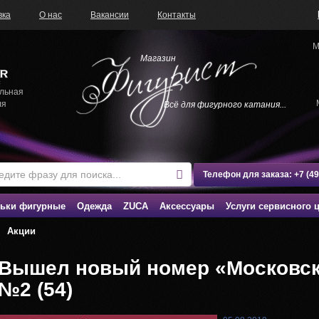
вка
О нас
Вакансии
Контакты
М
Магазин
льная
ля
Всё для фигурного катания...
Телефон для заказа:
+7 (4
ьки фигурные
Одежда
ZUCA
Аксессуары
Услуги сервисного 
Акции
Вышел новый номер «Московск
№2 (54)