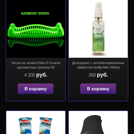
Чехлы на лезвия Edea E-Guards
Дезодорант с антибактериальным
одноцветные (размер М)
эффектом Antiliq Mint (50мл)
руб.
руб.
4 200
350
В корзину
В корзину