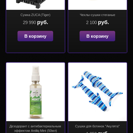
Сумка ZUCA (Tiger)
Чехлы-сушки стеганые
руб.
руб.
29 990
2 100
В корзину
В корзину
Дезодорант с антибактериальным
Сушки для ботинок "Акулята"
эффектом Antiliq Mint (50мл)