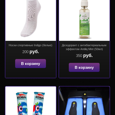
Носки спортивные Indigo (белые)
Дезодорант с антибактериальным
эффектом Antiliq Mint (50мл)
руб.
200
руб.
350
В корзину
В корзину