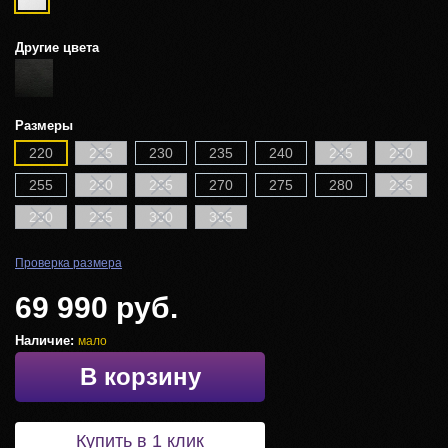
Другие цвета
Размеры
220
225
230
235
240
245
250
255
260
265
270
275
280
285
290
295
300
305
Проверка размера
69 990 руб.
Наличие:
мало
В корзину
Купить в 1 клик