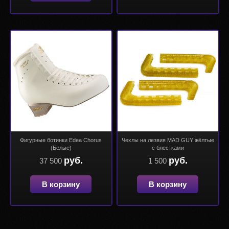
Фигурные ботинки Edea Chorus
Чехлы на лезвия MAD GUY жёлтые
(Белые)
с блестками
руб.
руб.
37 500
1 500
В корзину
В корзину