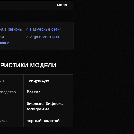
мало
ка в регионы
Размерные сетки
ая
Адрес магазина
мация
ЕРИСТИКИ МОДЕЛИ
ель
Танцующие
зводства
Россия
бифлекс, бифлекс-
голограмма.
амма
черный, золотой