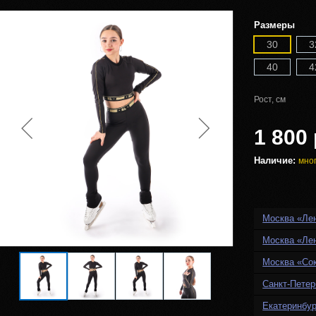
Размеры
30
3
40
4
Рост, см
1 800 
Наличие:
мно
Москва «Ле
Москва «Ле
Москва «Со
Санкт-Петер
Екатеринбур