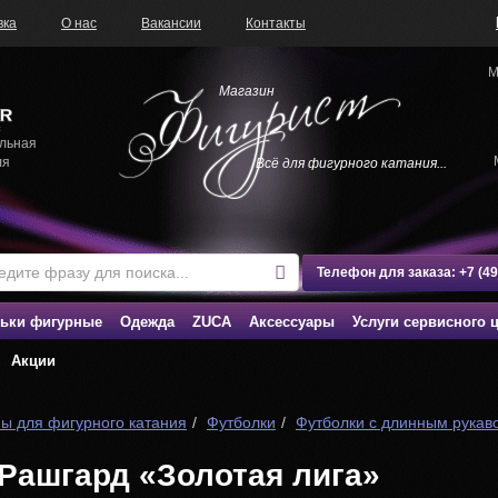
вка
О нас
Вакансии
Контакты
М
Магазин
льная
ля
Всё для фигурного катания...
Телефон для заказа:
+7 (4
ьки фигурные
Одежда
ZUCA
Аксессуары
Услуги сервисного 
Акции
ы для фигурного катания
Футболки
Футболки с длинным рукав
Рашгард «Золотая лига»