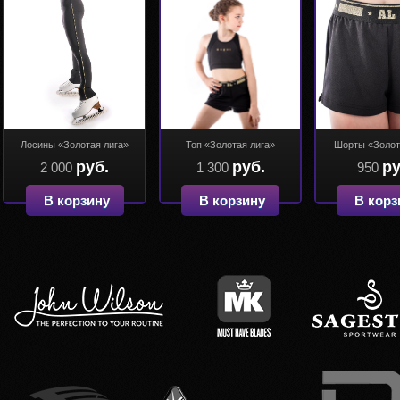
Лосины «Золотая лига»
Топ «Золотая лига»
Шорты «Золот
руб.
руб.
ру
2 000
1 300
950
В корзину
В корзину
В корз