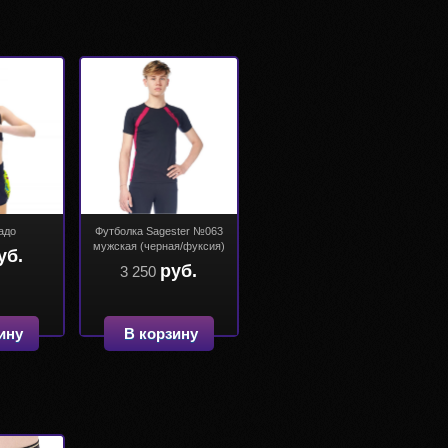
адо
Футболка Sagester №063
мужская (черная/фуксия)
уб.
руб.
3 250
ину
В корзину