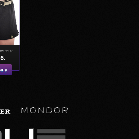
ая лига»
б.
ину