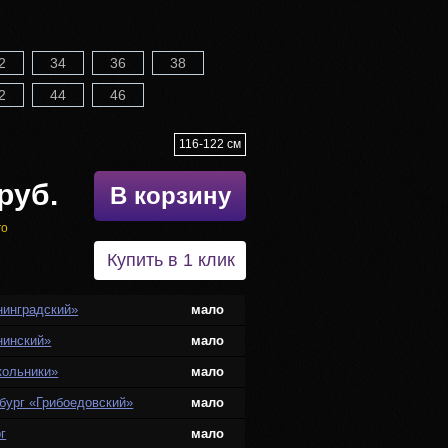
2
34
36
38
2
44
46
116-122 см
руб.
В корзину
го
Купить в 1 клик
нинградский»
мало
нинский»
мало
кольники»
мало
бург «Грибоедовский»
мало
г
мало