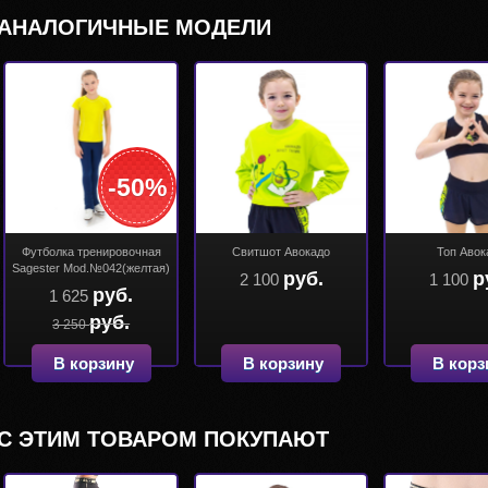
АНАЛОГИЧНЫЕ МОДЕЛИ
-50%
Футболка тренировочная
Свитшот Авокадо
Топ Авок
Sagester Mod.№042(желтая)
руб.
р
2 100
1 100
руб.
1 625
руб.
3 250
В корзину
В корзину
В корз
С ЭТИМ ТОВАРОМ ПОКУПАЮТ