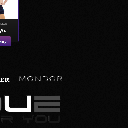
кадо
уб.
ину