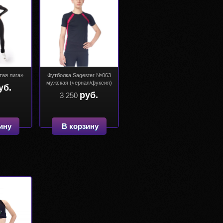
тая лига»
Футболка Sagester №063
мужская (черная/фуксия)
уб.
руб.
3 250
ину
В корзину