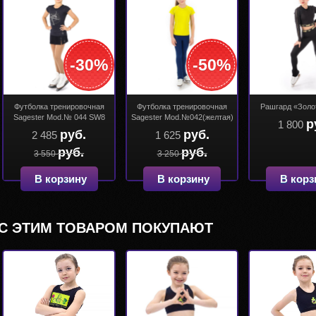
-30%
-50%
Футболка тренировочная
Футболка тренировочная
Рашгард «Золо
Sagester Mod.№ 044 SW8
Sagester Mod.№042(желтая)
р
1 800
руб.
руб.
2 485
1 625
руб.
руб.
3 550
3 250
В корзину
В корзину
В корз
С ЭТИМ ТОВАРОМ ПОКУПАЮТ