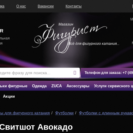
вка
О нас
Вакансии
Контакты
М
Магазин
льная
ля
Всё для фигурного катания...
Телефон для заказа:
+7 (4
ьки фигурные
Одежда
ZUCA
Аксессуары
Услуги сервисного 
Акции
ы для фигурного катания
Футболки
Футболки с длинным рукав
Свитшот Авокадо