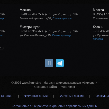
Москва
Москва
 19)
8 (495) 641-82-82
(с 10 до 20, вс: до 18)
8 (495) 177
зда
Ленинский проспект, д.32,
Схема проезда
Сокольническ
Екатеринбург
Казань
 18)
8 (343) 334-34-35
(с 10 до 20, вс: до 19)
+7 (843) 2
да
ул. Степана Разина, д.95,
Схема проезда
ул. Пушкина,
проезда
 18)
© 2026 www.figurist.ru - Магазин фигурных коньков «Фигурист»
Создание сайта
— WebKimet
о катания
|
Фигурные коньки
|
Фигурные лезвия
|
Одежда д
Соглашение об обработке и хранении персональных данных