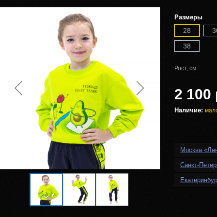
Размеры
28
3
38
Рост, см
2 100 
Наличие:
мал
Москва «Ле
Санкт-Петер
Екатеринбур