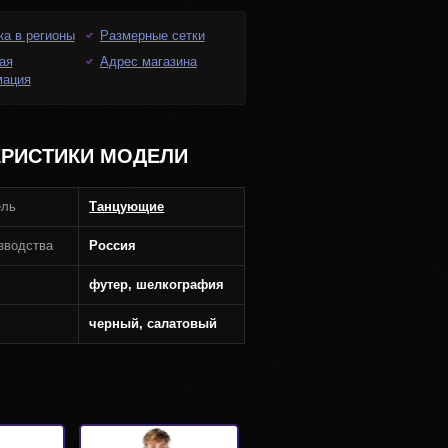
ка в регионы
Размерные сетки
ая
Адрес магазина
мация
ЕРИСТИКИ МОДЕЛИ
ель
Танцующие
зводства
Россия
футер, шелкография
черный, салатовый