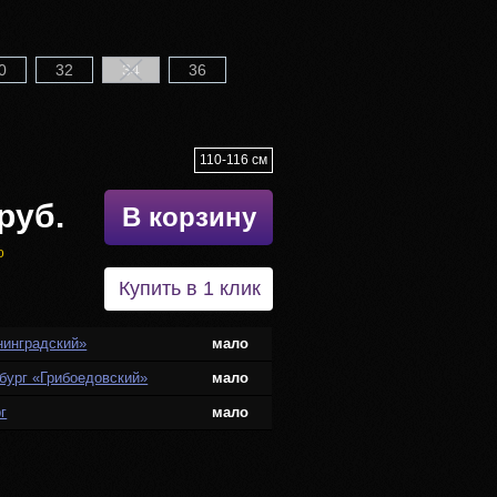
0
32
34
36
110-116 см
руб.
В корзину
о
Купить в 1 клик
нинградский»
мало
бург «Грибоедовский»
мало
г
мало