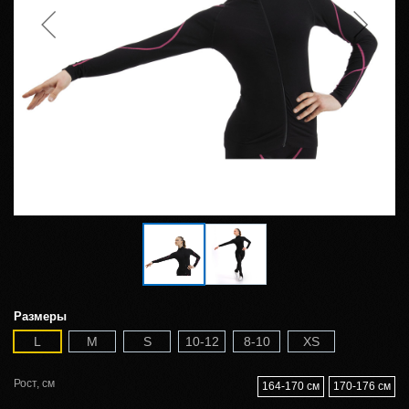
Размеры
L
M
S
10-12
8-10
XS
Рост, см
164-170 см
170-176 см