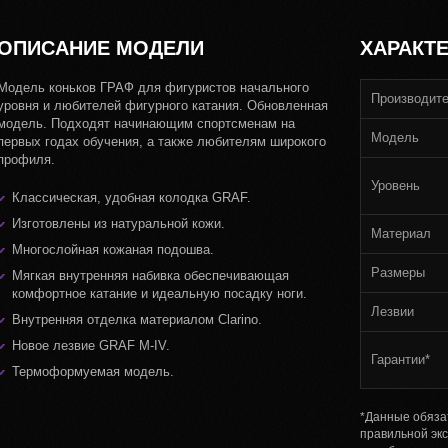
ОПИСАНИЕ МОДЕЛИ
ХАРАКТ
Модель коньков ГРАФ для фигуристов начального
Производит
уровня и любителей фигурного катания. Обновленная
модель. Подходят начинающим спортсменам на
Модель
первых годах обучения, а также любителям широкого
профиля.
Уровень
Классическая, удобная колодка GRAF.
Изготовлены из натуральной кожи.
Материал
Многослойная кожаная подошва.
Размеры
Мягкая внутренняя набивка обеспечивающая
комфортное катание и идеальную посадку ноги.
Лезвии
Внутренняя отделка материалом Clarino.
Новое лезвие GRAF M-IV.
Гарантии*
Термоформуемая модель.
*Данные обяза
правильной эк