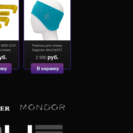
я MAD GUY
Повязка для головы
естками
Sagester Mod.№537
уб.
руб.
2 990
ину
В корзину