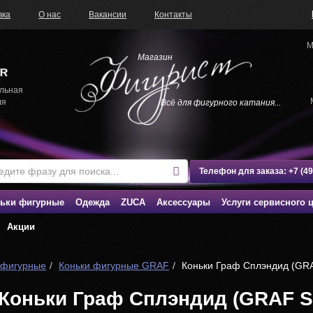
вка
О нас
Вакансии
Контакты
М
Магазин
льная
ля
Всё для фигурного катания...
Телефон для заказа:
+7 (4
ьки фигурные
Одежда
ZUCA
Аксессуары
Услуги сервисного 
Акции
 фигурные
Коньки фигурные GRAF
Коньки Граф Сплэндид (GRA
Коньки Граф Сплэндид (GRAF Sp