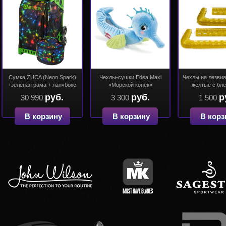
Сумка ZUCA (Neon Spark)
Чехлы-сушки Edea Maxi
Чехлы на лезви
+зеленая рама + ланчбокс
«Морской конек»
жёлтые с бл
руб.
руб.
р
30 990
3 300
1 500
В корзину
В корзину
В корз