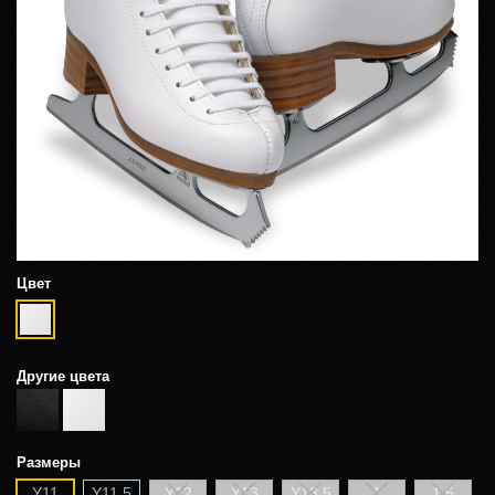
Цвет
Другие цвета
Размеры
Y11
Y11,5
Y12
Y13
Y13,5
1
1,5