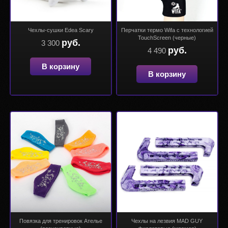
Чехлы-сушки Edea Scary
Перчатки термо Wifa с технологией
TouchScreen (черные)
руб.
3 300
руб.
4 490
В корзину
В корзину
Повязка для тренировок Ателье
Чехлы на лезвия MAD GUY