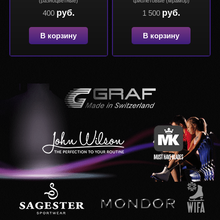
(разноцветные)
фиолетовые (мрамор)
руб.
руб.
400
1 500
В корзину
В корзину