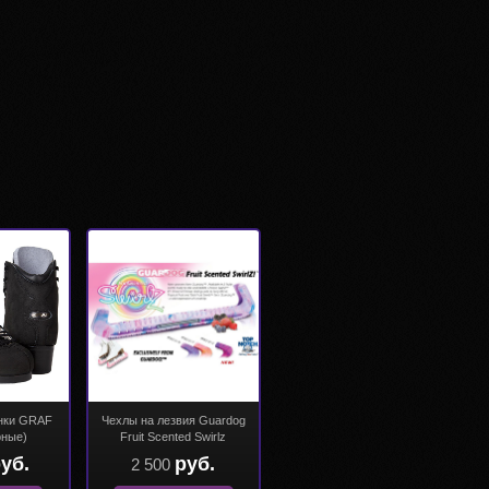
нки GRAF
Чехлы на лезвия Guardog
рные)
Fruit Scented Swirlz
уб.
руб.
2 500