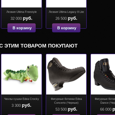
Лезвия Ultima Freestyle
Лезвия Ultima Legacy 8 Lite
руб.
руб.
32 000
26 500
В корзину
В корзину
С ЭТИМ ТОВАРОМ ПОКУПАЮТ
Чехлы-сушки Edea Crocky
Фигурные ботинки Edea
Фигурные боти
Concerto (Черные)
Dance (Че
руб.
3 300
руб.
р
53 500
66 000