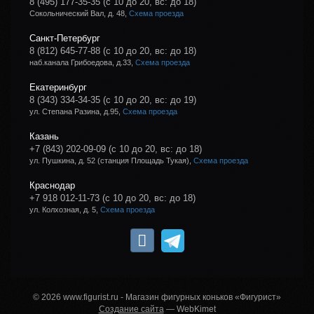
8 (495) 177-35-35
(с 10 до 20, вс: до 18)
Сокольнический Вал, д. 48,
Схема проезда
Санкт-Петербург
8 (812) 645-77-88
(с 10 до 20, вс: до 18)
наб.канала Грибоедова, д.33,
Схема проезда
Екатеринбург
8 (343) 334-34-35
(с 10 до 20, вс: до 19)
ул. Степана Разина, д.95,
Схема проезда
Казань
+7 (843) 202-09-09
(с 10 до 20, вс: до 18)
ул. Пушкина, д. 52 (станция Площадь Тукая),
Схема проезда
Краснодар
+7 918 012-11-73
(с 10 до 20, вс: до 18)
ул. Колхозная, д. 5,
Схема проезда
© 2026 www.figurist.ru - Магазин фигурных коньков «Фигурист»
Создание сайта
— WebKimet