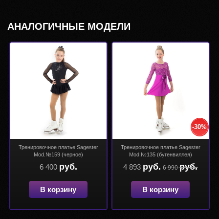
АНАЛОГИЧНЫЕ МОДЕЛИ
-30%
Тренировочное платье Sagester
Тренировочное платье Sagester
Mod.№159 (черное)
Mod.№135 (бугенвиллея)
руб.
руб.
руб.
6 400
4 893
6 990
В корзину
В корзину