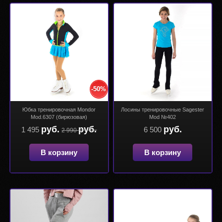
-50%
Юбка тренировочная Mondor
Лосины тренировочные Sagester
Mod.6307 (бирюзовая)
Mod №402
руб.
руб.
руб.
1 495
6 500
2 990
В корзину
В корзину