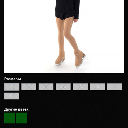
Размеры
I
II
III
XS
S
M
L
XL
Другие цвета