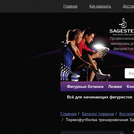
Главная
Как заказать
Доста
Профессиона
экипировка д
фигуристов
Фигурные ботинки
Лезвия
Кон
Всё для начинающих фигуристов
Главная
Каталог товаров
Костюм
Термофутболка тренировочная Sa