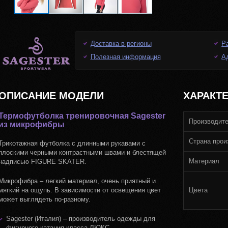
Доставка в регионы
Р
Полезная информация
А
ОПИСАНИЕ МОДЕЛИ
ХАРАКТ
Термофутболка тренировочная Sagester
Производит
из микрофибры
Страна прои
Трикотажная футболка с длинными рукавами с
плоскими черными контрастными швами и блестящей
Материал
надписью FIGURE SKATER.
Микрофибра – легкий материал, очень приятный и
мягкий на ощупь. В зависимости от освещения цвет
Цвета
может выглядеть по-разному.
Sagester (Италия) – производитель одежды для
фигурного катания класса ЛЮКС.