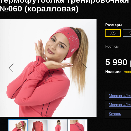
№060 (коралловая)
Размеры
XS
Рост, см
5 990 
Наличие:
мно
Москва «Ле
Москва «Ле
Казань