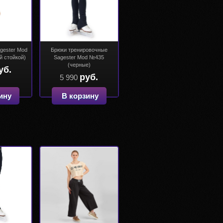
gester Mod
Брюки тренировочные
й стойкой)
Sagester Mod №435
(черные)
уб.
руб.
5 990
ину
В корзину