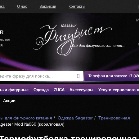
вка
О нас
Вакансии
Контакты
М
Магазин
льная
ля
Всё для фигурного катания...
Телефон для заказа:
+7 (4
ьки фигурные
Одежда
ZUCA
Аксессуары
Услуги сервисного 
Акции
ы для фигурного катания
Одежда Sagester
Тренировочная
gester Mod №060 (коралловая)
Термофутболка тренировочная 