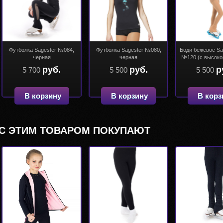
Футболка Sagester №084,
Футболка Sagester №080,
Боди бежевое Sa
черная
черная
№120 (с высоко
руб.
руб.
р
5 700
5 500
5 500
В корзину
В корзину
В корз
С ЭТИМ ТОВАРОМ ПОКУПАЮТ