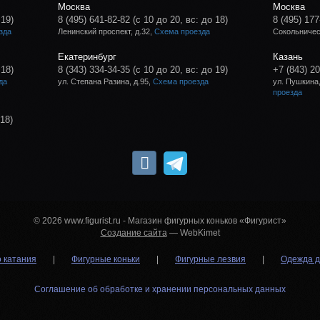
Москва
Москва
 19)
8 (495) 641-82-82
(с 10 до 20, вс: до 18)
8 (495) 177
зда
Ленинский проспект, д.32,
Схема проезда
Сокольническ
Екатеринбург
Казань
 18)
8 (343) 334-34-35
(с 10 до 20, вс: до 19)
+7 (843) 2
да
ул. Степана Разина, д.95,
Схема проезда
ул. Пушкина,
проезда
 18)
© 2026 www.figurist.ru - Магазин фигурных коньков «Фигурист»
Создание сайта
— WebKimet
о катания
|
Фигурные коньки
|
Фигурные лезвия
|
Одежда д
Соглашение об обработке и хранении персональных данных