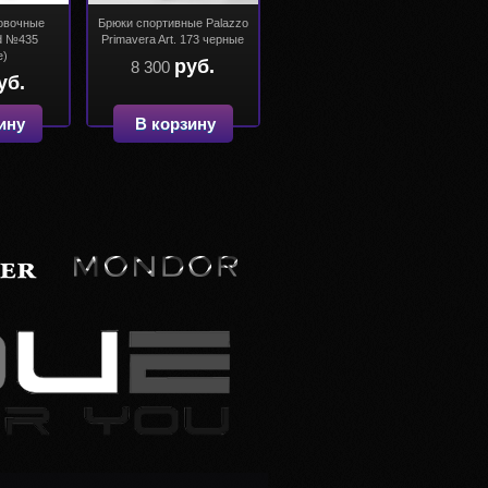
овочные
Брюки спортивные Palazzo
d №435
Primavera Art. 173 черные
е)
руб.
8 300
уб.
ину
В корзину