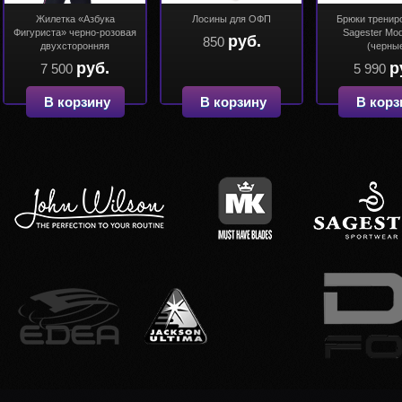
Жилетка «Азбука
Лосины для ОФП
Брюки тренир
Фигуриста» черно-розовая
Sagester Mo
руб.
850
двухсторонняя
(черны
руб.
р
7 500
5 990
В корзину
В корзину
В корз