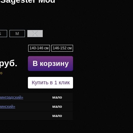
S
M
L
140-146 см
146-152 см
руб.
В корзину
го
Купить в 1 клик
нинградский»
мало
нинский»
мало
мало