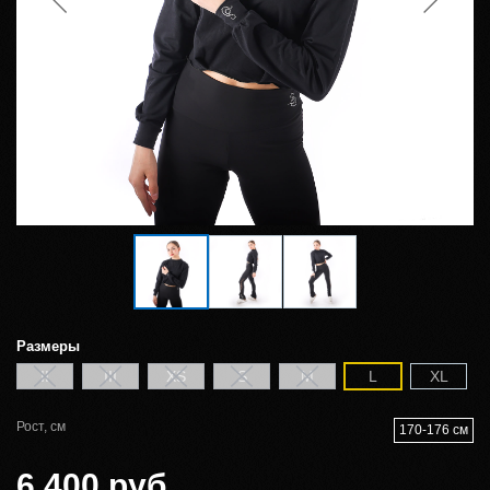
Размеры
II
III
XS
S
M
L
XL
Рост, см
170-176 см
6 400 руб.