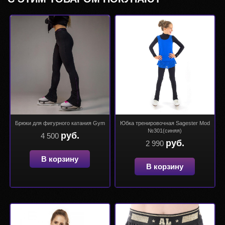
Брюки для фигурного катания Gym
Юбка тренировочная Sagester Mod
№301(синяя)
руб.
4 500
руб.
2 990
В корзину
В корзину