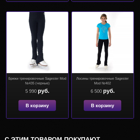
Брюки тренировочные Sagester Mod
Лосины тренировочные Sagester
№435 (черные)
Mod №402
руб.
руб.
5 990
6 500
В корзину
В корзину
С ЭТИМ ТОВАРОМ ПОКУПАЮТ