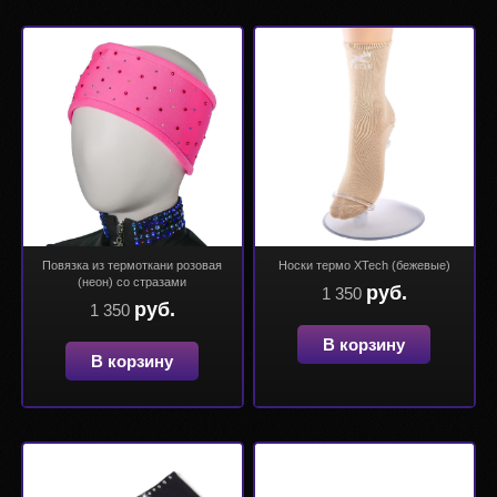
Повязка из термоткани розовая
Носки термо XTech (бежевые)
(неон) со стразами
руб.
1 350
руб.
1 350
В корзину
В корзину