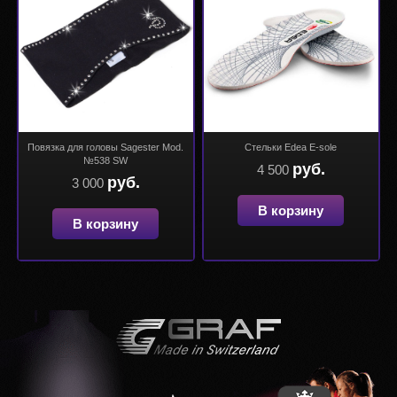
Повязка для головы Sagester Mod.
Стельки Edea E-sole
№538 SW
руб.
4 500
руб.
3 000
В корзину
В корзину