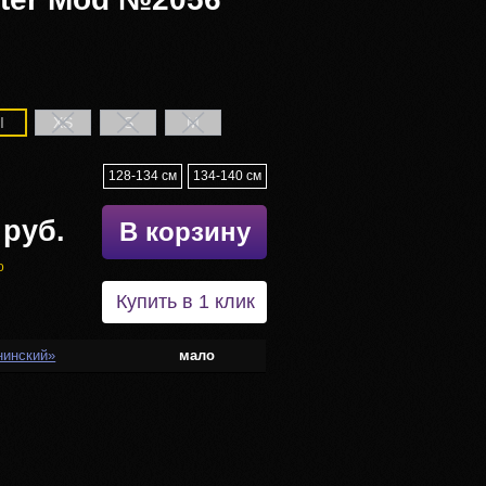
II
XS
S
M
128-134 см
134-140 см
 руб.
В корзину
о
Купить в 1 клик
нинский»
мало