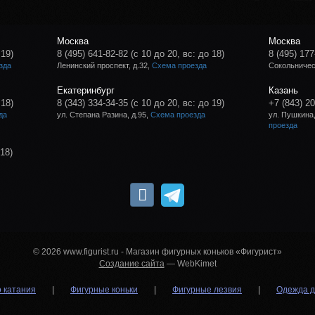
Москва
Москва
 19)
8 (495) 641-82-82
(с 10 до 20, вс: до 18)
8 (495) 177
зда
Ленинский проспект, д.32,
Схема проезда
Сокольническ
Екатеринбург
Казань
 18)
8 (343) 334-34-35
(с 10 до 20, вс: до 19)
+7 (843) 2
да
ул. Степана Разина, д.95,
Схема проезда
ул. Пушкина,
проезда
 18)
© 2026 www.figurist.ru - Магазин фигурных коньков «Фигурист»
Создание сайта
— WebKimet
о катания
|
Фигурные коньки
|
Фигурные лезвия
|
Одежда д