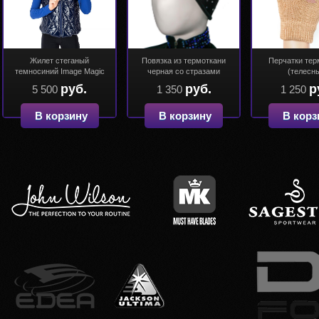
Жилет стеганый
Повязка из термоткани
Перчатки тер
темносиний Image Magic
черная со стразами
(телесн
руб.
руб.
р
5 500
1 350
1 250
В корзину
В корзину
В корз