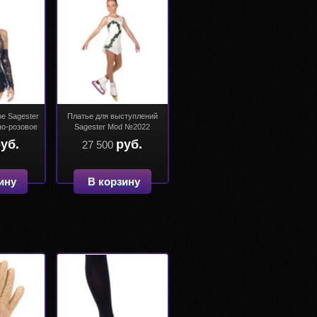
е Sagester
Платье для выступлений
о-розовое
Sagester Mod №2022
уб.
руб.
27 500
ину
В корзину