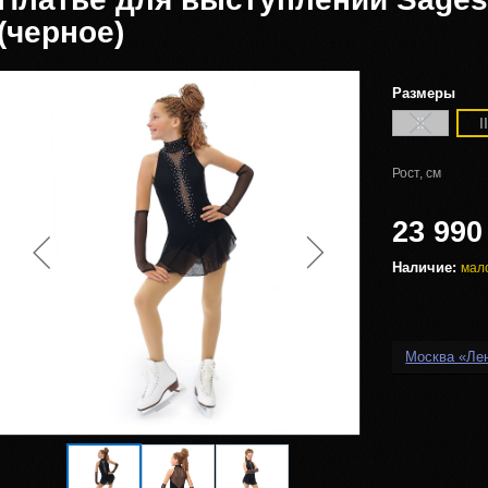
(черное)
Размеры
II
I
Рост, см
23 990
Наличие:
мал
Москва «Ле