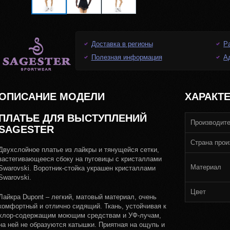
Доставка в регионы
Р
Полезная информация
А
ОПИСАНИЕ МОДЕЛИ
ХАРАКТ
ПЛАТЬЕ ДЛЯ ВЫСТУПЛЕНИЙ
Производит
SAGESTER
Страна прои
Двухслойное платье из лайкры и тянущейся сетки,
застегивающееся сбоку на пуговицы с кристаллами
Материал
Swarovski. Воротник-стойка украшен кристаллами
Swarovski.
Цвет
Лайкра Dupont – легкий, матовый материал, очень
комфортный и отлично сидящий. Ткань, устойчивая к
хлор-содержащим моющим средствам и УФ-лучам,
на ней не образуются катышки. Приятная на ощупь и