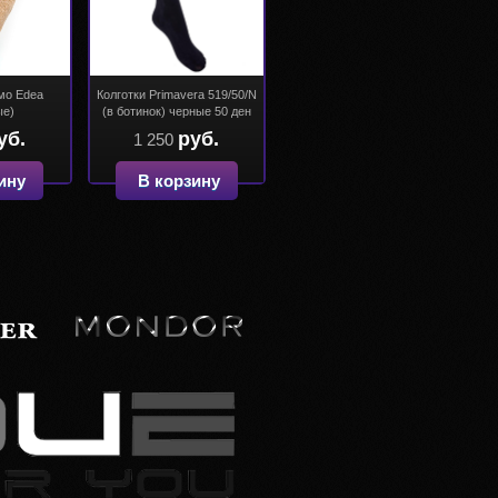
мо Edea
Колготки Primavera 519/50/N
ые)
(в ботинок) черные 50 ден
уб.
руб.
1 250
ину
В корзину