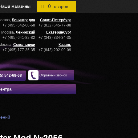
0
Наши магазины
товаров
осква,
Ленинградка
Санкт-Петербург
+7 (495) 542-68-68
+7 (812) 645-77-88
Москва,
Ленинский
Екатеринбург
+7 (495) 641-82-82
+7 (343) 334-34-35
Москва,
Сокольники
Казань
+7 (495) 177-35-35
+7 (843) 202-09-09
95) 542-68-68
Обратный звонок
центра
лений
ter Mod №2056