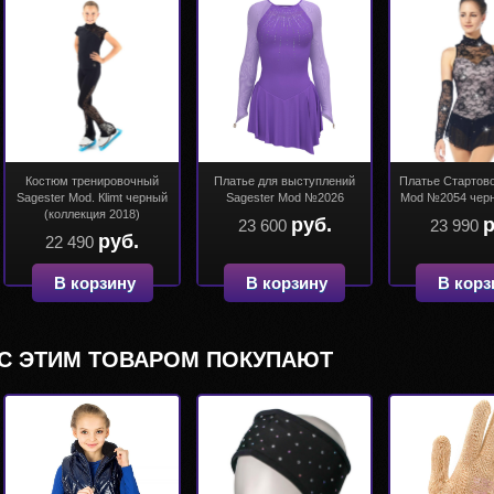
Костюм тренировочный
Платье для выступлений
Платье Стартово
Sagester Mod. Кlimt черный
Sagester Mod №2026
Mod №2054 черн
(коллекция 2018)
руб.
р
23 600
23 990
руб.
22 490
В корзину
В корзину
В корз
С ЭТИМ ТОВАРОМ ПОКУПАЮТ