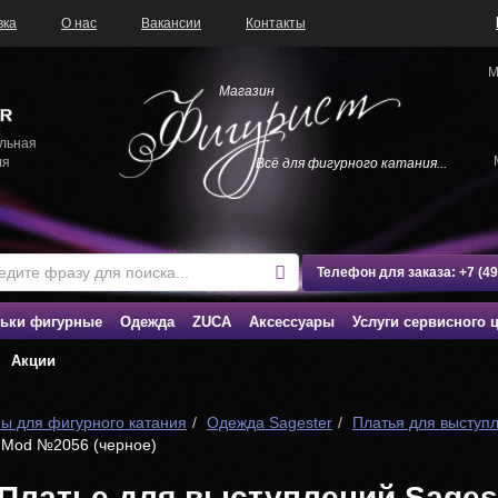
вка
О нас
Вакансии
Контакты
М
Магазин
льная
ля
Всё для фигурного катания...
Телефон для заказа:
+7 (4
ьки фигурные
Одежда
ZUCA
Аксессуары
Услуги сервисного 
Акции
ы для фигурного катания
Одежда Sagester
Платья для выступ
r Mod №2056 (черное)
Платье для выступлений Sages