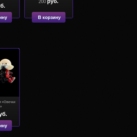
руб.
200
б.
ину
В корзину
и «Овечки
е»
уб.
ину