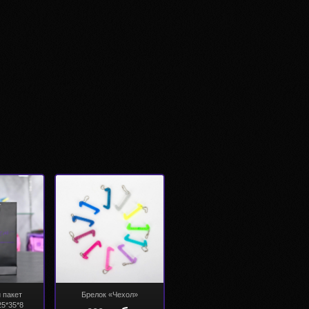
 пакет
Брелок «Чехол»
25*35*8