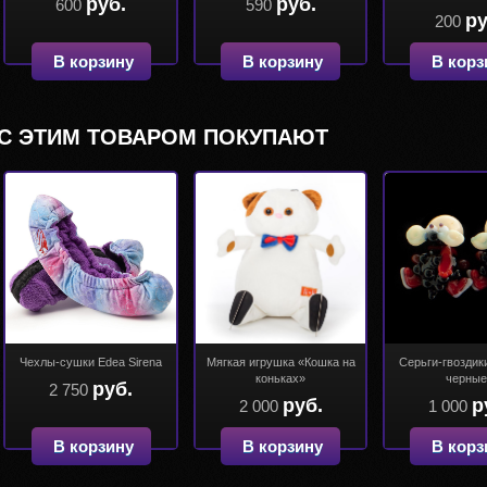
руб.
руб.
600
590
ру
200
В корзину
В корзину
В корз
С ЭТИМ ТОВАРОМ ПОКУПАЮТ
Чехлы-сушки Edea Sirena
Мягкая игрушка «Кошка на
Серьги-гвоздик
коньках»
черны
руб.
2 750
руб.
р
2 000
1 000
В корзину
В корзину
В корз