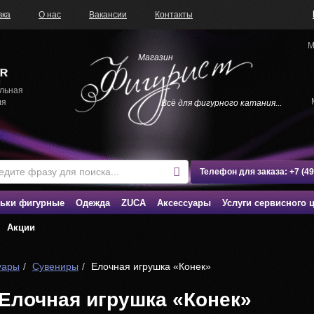
вка
О нас
Вакансии
Контакты
М
Магазин
льная
ля
Всё для фигурного катания...
Телефон для заказа:
+7 (4
ьки фигурные
Одежда
ZUCA
Аксессуары
Услуги сервисного 
Акции
уары
Сувениры
Елочная игрушка «Конек»
Елочная игрушка «Конек»